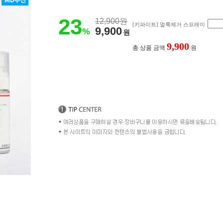
23
12,900원
[키파이트] 얼룩제거 스프레이
9,900
%
원
9,900
총 상품 금액
원